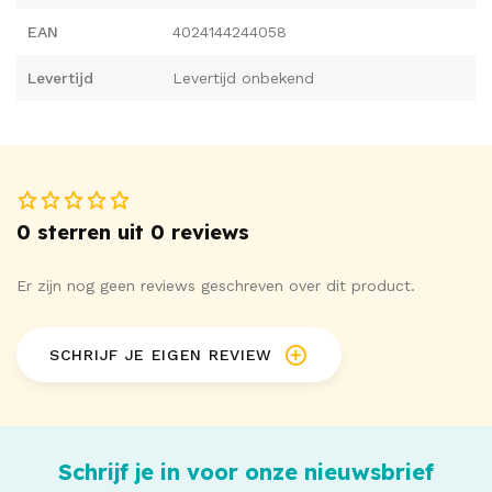
kruis is voorzien van drukknoop waardoor je deze eenvoudig
EAN
4024144244058
kunt openen. Schort inbegrepen met strik aan de achterzijde.
Levertijd
Levertijd onbekend
Verkrijgbaar in verschillende maten.
Body 86% polyester, 14% elastaan; Schort 95% polyester,
5% elastaan.
0 sterren uit 0 reviews
Er zijn nog geen reviews geschreven over dit product.
SCHRIJF JE EIGEN REVIEW
Schrijf je in voor onze nieuwsbrief