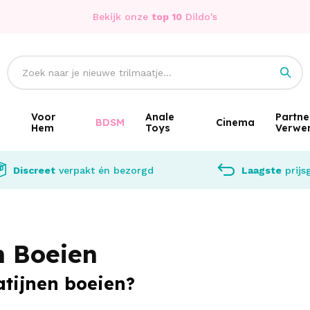
Bekijk onze
top 10
Dildo's
Voor
Anale
Partne
BDSM
Cinema
Hem
Toys
Verwe
Discreet
verpakt én bezorgd
Laagste
prijs
n Boeien
atijnen boeien?