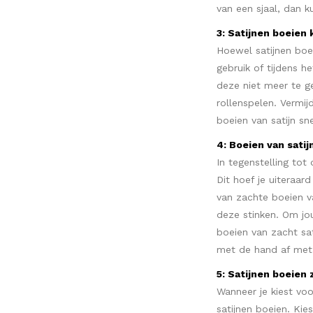
van een sjaal, dan 
3: Satijnen boeien
Hoewel satijnen boei
gebruik of tijdens h
deze niet meer te ge
rollenspelen. Vermi
boeien van satijn sn
4: Boeien van sati
In tegenstelling to
Dit hoef je uiteraar
van zachte boeien va
deze stinken. Om jo
boeien van zacht sa
met de hand af met
5: Satijnen boeien 
Wanneer je kiest voo
satijnen boeien. Kie