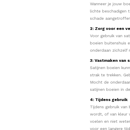
Wanneer je jouw boei
lichte beschadigen 
schade aangetroffen
2: Zorg voor een v
Voor gebruik van sa
boeien buitenshuis 
onderdaan zichzelf n
3: Vastmaken van s
Satijnen boeien kun
strak te trekken. Ge
Mocht de onderdaan 
satijnen boeien in d
4: Tijdens gebruik
Tijdens gebruik van 
wordt, of van kleur
voelen en niet wete
voor een langere tij