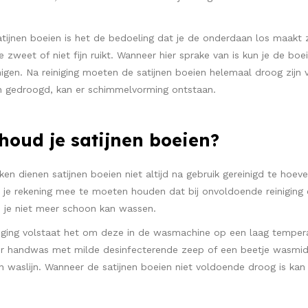
atijnen boeien is het de bedoeling dat je de onderdaan los maakt
e zweet of niet fijn ruikt. Wanneer hier sprake van is kun je de 
igen. Na reiniging moeten de satijnen boeien helemaal droog zijn
jn gedroogd, kan er schimmelvorming ontstaan.
houd je satijnen boeien?
ken dienen satijnen boeien niet altijd na gebruik gereinigd te ho
n je rekening mee te moeten houden dat bij onvoldoende reiniging 
e je niet meer schoon kan wassen.
iging volstaat het om deze in de wasmachine op een laag tempera
r handwas met milde desinfecterende zeep of een beetje wasmidde
 waslijn. Wanneer de satijnen boeien niet voldoende droog is k