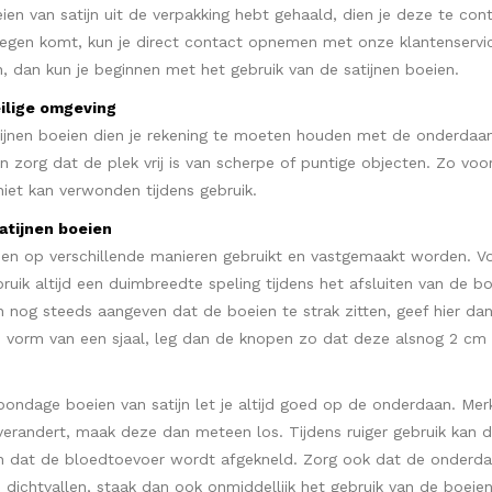
en van satijn uit de verpakking hebt gehaald, dien je deze te cont
tegen komt, kun je direct contact opnemen met onze klantenservi
, dan kun je beginnen met het gebruik van de satijnen boeien.
eilige omgeving
tijnen boeien dien je rekening te moeten houden met de onderdaan
en zorg dat de plek vrij is van scherpe of puntige objecten. Zo v
iet kan verwonden tijdens gebruik.
atijnen boeien
nen op verschillende manieren gebruikt en vastgemaakt worden. Vo
bruik altijd een duimbreedte speling tijdens het afsluiten van de 
nog steeds aangeven dat de boeien te strak zitten, geef hier dan 
e vorm van een sjaal, leg dan de knopen zo dat deze alsnog 2 cm s
bondage boeien van satijn let je altijd goed op de onderdaan. Me
 verandert, maak deze dan meteen los. Tijdens ruiger gebruik kan
n dat de bloedtoevoer wordt afgekneld. Zorg ook dat de onderdaa
d dichtvallen, staak dan ook onmiddellijk het gebruik van de boeien