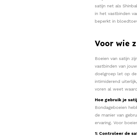
satijn net als Shinb
in het vastbinden v
beperkt in bloedtoe
Voor wie z
Boeien van satijn zi
vastbinden van jouw 
doelgroep let op de 
intimiderend uiterli
voren al weet waard
Hoe gebruik je sat
Bondageboeien hebbe
de manier van gebrui
ervaring. Voor boeien
1: Controleer de s