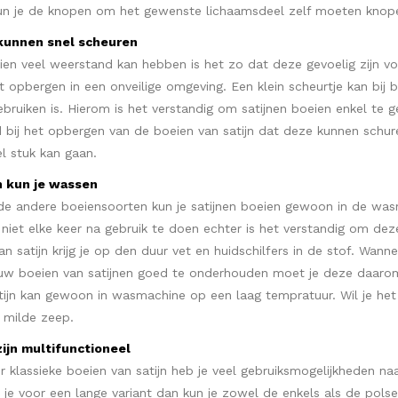
kun je de knopen om het gewenste lichaamsdeel zelf moeten knop
 kunnen snel scheuren
en veel weerstand kan hebben is het zo dat deze gevoelig zijn voo
et opbergen in een onveilige omgeving. Een klein scheurtje kan bij 
bruiken is. Hierom is het verstandig om satijnen boeien enkel te 
jd bij het opbergen van de boeien van satijn dat deze kunnen sch
el stuk kan gaan.
jn kun je wassen
t de andere boeiensoorten kun je satijnen boeien gewoon in de 
d niet elke keer na gebruik te doen echter is het verstandig om de
n satijn krijg je op den duur vet en huidschilfers in de stof. Wannee
uw boeien van satijnen goed te onderhouden moet je deze daarom 
tijn kan gewoon in wasmachine op een laag tempratuur. Wil je he
 milde zeep.
zijn multifunctioneel
r klassieke boeien van satijn heb je veel gebruiksmogelijkheden na
s je voor een lange variant dan kun je zowel de enkels als de pol