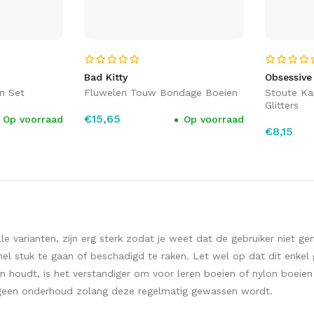
Bad Kitty
Obsessive
n Set
Fluwelen Touw Bondage Boeien
Stoute Ka
Glitters
€15,65
Op voorraad
Op voorraad
€8,15
alle varianten, zijn erg sterk zodat je weet dat de gebruiker niet 
l stuk te gaan of beschadigd te raken. Let wel op dat dit enkel 
 houdt, is het verstandiger om voor leren boeien of nylon boeien t
t geen onderhoud zolang deze regelmatig gewassen wordt.