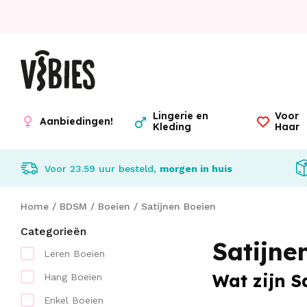
Lingerie en
Voor
Aanbiedingen!
Kleding
Haar
Voor 23.59 uur besteld,
morgen in huis
Home
/
BDSM
/
Boeien
/
Satijnen Boeien
Categorieën
Satijne
Leren Boeien
Wat zijn S
Hang Boeien
Enkel Boeien