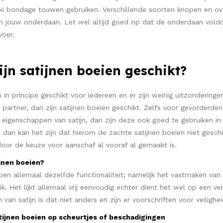
aki bondage touwen gebruiken. Verschillende soorten knopen en over
an jouw onderdaan. Let wel altijd goed op dat de onderdaan voldo
voer.
ijn satijnen boeien geschikt?
jn in principe geschikt voor iedereen en er zijn weinig uitzondering
partner, dan zijn satijnen boeien geschikt. Zelfs voor gevorderde
eigenschappen van satijn, dan zijn deze ook goed te gebruiken in 
jk, dan kan het zijn dat hierom de zachte satijnen boeien niet gesch
oor de keuze voor aanschaf al vooraf al gemaakt is.
ijnen boeien?
n allemaal dezelfde functionaliteit; namelijk het vastmaken van b
k. Het lijkt allemaal vrij eenvoudig echter dient het wel op een 
 van satijn is dat niet anders en zijn er voorschriften voor veiligh
atijnen boeien op scheurtjes of beschadigingen