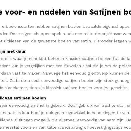
e voor- en nadelen van Satijnen b
re boeiensoorten hebben satijnen boeien bepaalde eigenschappen
der. Deze eigenschappen spelen ook een rol in de prijsklasse waarb
et uitkiezen van de gewenste boeien van satijn. Hieronder leggen 
ijn niet duur
rste is waar je naar kijkt behoren klassiek satijnen boeien tot de l
iant kun je vergelijken met een fluwelen sjaal die je om de polsen 
aan vast te maken. Vanwege het eenvoudig ontwerp kunnen de kost
eit. Zelfs de meest eenvoudige satijnen boeien zijn sterk genoeg 
 slaapkamer, dan zijn klassiek satijnen boeien voor jou geschikt.
ik van satijnen boeien
 zeer eenvoudig en snel in gebruik. Door gebruik van zachte stoffen
temen. Hierdoor hoef je ook geen ingewikkelde handelingen te verric
hillende sluitingen mogelijk die allemaal eenvoudig van aard zijn.
e meestal voorzien van klittenbandsluiting of bevestigingsclips vo