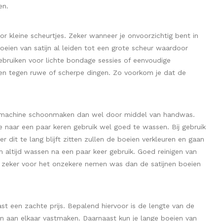
en.
r kleine scheurtjes. Zeker wanneer je onvoorzichtig bent in
boeien van satijn al leiden tot een grote scheur waardoor
gebruiken voor lichte bondage sessies of eenvoudige
uren tegen ruwe of scherpe dingen. Zo voorkom je dat de
wasmachine schoonmaken dan wel door middel van handwas.
ze naar een paar keren gebruik wel goed te wassen. Bij gebruik
r dit te lang blijft zitten zullen de boeien verkleuren en gaan
altijd wassen na een paar keer gebruik. Goed reinigen van
t zeker voor het onzekere nemen was dan de satijnen boeien
ast een zachte prijs. Bepalend hiervoor is de lengte van de
sen aan elkaar vastmaken. Daarnaast kun je lange boeien van