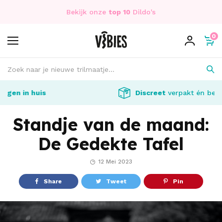
Bekijk onze
top 10
Dildo's
0
Discreet
verpakt én bezorgd
Standje van de maand:
De Gedekte Tafel
12 Mei 2023
Share
Tweet
Pin