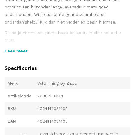
product een bijzonder lange levensduur mets goed
onderhouden. Wil je absolute gehoorzaamheid en
onderdanigheid? Kijk dan niet verder en begin hiermee.
Dit setje vormt een prima basis en hoort in elke collectie
thuis.
Productdetails: Verstelbaar met gespsluiting. Uitneembare, 10
Lees meer
cm lange schakelketting op de D-ringen met twee
karabijnhaken.
Specificaties
Materiaal: splitleer / metaal.
Merk
Wild Thing by Zado
Artikelcode
20302333101
SKU
4024144031405
EAN
4024144031405
Levertijd voor 22:00 besteld, morgen in