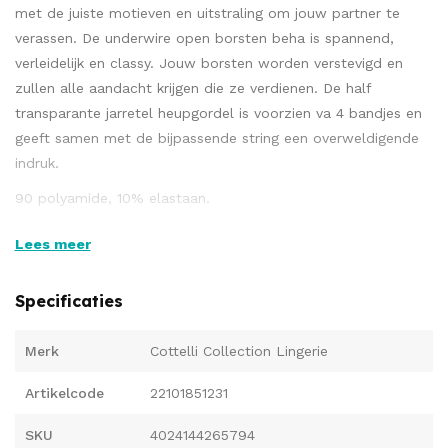
met de juiste motieven en uitstraling om jouw partner te
verassen. De underwire open borsten beha is spannend,
verleidelijk en classy. Jouw borsten worden verstevigd en
zullen alle aandacht krijgen die ze verdienen. De half
transparante jarretel heupgordel is voorzien va 4 bandjes en
geeft samen met de bijpassende string een overweldigende
indruk.
90 polyamide, 10% elastaan.
Zonder kousen.
Lees meer
Bekijk ons gehele assortiment
lingerie en kleding
met
Specificaties
o.a.
dames lingerie
bij
Vibies
!
Merk
Cottelli Collection Lingerie
Artikelcode
22101851231
SKU
4024144265794