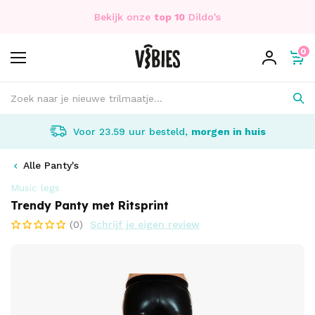
Bekijk onze
top 10
Dildo's
0
Voor 23.59 uur besteld,
morgen in huis
Alle Panty's
Music legs
Trendy Panty met Ritsprint
(0)
Schrijf je eigen review