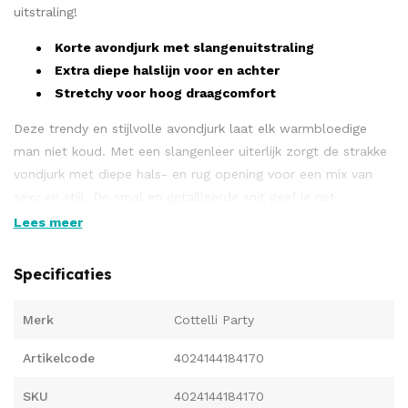
uitstraling!
Korte avondjurk met slangenuitstraling
Extra diepe halslijn voor en achter
Stretchy voor hoog draagcomfort
Deze trendy en stijlvolle avondjurk laat elk warmbloedige
man niet koud. Met een slangenleer uiterlijk zorgt de strakke
vondjurk met diepe hals- en rug opening voor een mix van
sexy en stijl. De smal en getailleerde snit geef je net
voldoende bloot waarbij jouw vrouwelijk rondingen mooi
Lees meer
worden weergegeven.
Specificaties
Nauwsluitend en extra comfortabel om te dragen.
Verkrijgbaar in verschillende maten.
Merk
Cottelli Party
Artikelcode
4024144184170
90% polyester, 10% elastaan, polyurethaan coating.
SKU
4024144184170