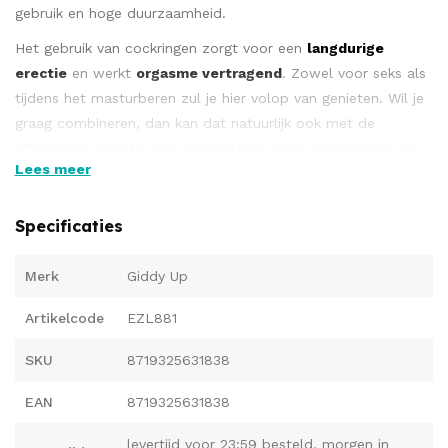
gebruik en hoge duurzaamheid.
Het gebruik van cockringen zorgt voor een
langdurige
erectie
en werkt
orgasme vertragend
. Zowel voor seks als
tijdens het masturberen zul je hier volop van genieten. Wil je
graag combineren, dan kan dat natuurlijk ook met de
uitgebreide selectie aan verschillende penis accessoires van
Lees meer
GIDDY UP en Maxx’Oh
!
De bestseller als het op cockringen aankomt in een nieuw en
Specificaties
multifunctioneel jasje! Eenvoudig in gebruik door enkel aan
de knop te drukken voor de gewenste grip. Zit deze te strak,
Merk
Giddy Up
dan is het ontspannen ook met een druk op de knop
gebeurd. Zowel de balzak als de penis schacht kunnen
Artikelcode
EZL881
tegelijkertijd gestimuleerd worden. Gemaakt van hoogwaardig
siliconen.
SKU
8719325631838
EAN
8719325631838
levertijd voor 23:59 besteld, morgen in