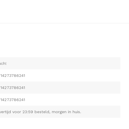
ch!
714273786241
714273786241
714273786241
vertijd voor 23:59 besteld, morgen in huis.