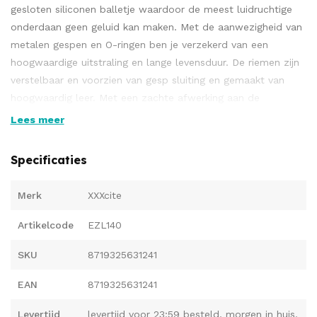
gesloten siliconen balletje waardoor de meest luidruchtige
onderdaan geen geluid kan maken. Met de aanwezigheid van
metalen gespen en O-ringen ben je verzekerd van een
hoogwaardige uitstraling en lange levensduur. De riemen zijn
verstelbaar en voorzien van gesp sluiting en gemaakt van
hoogwaardig leer. Met een zachte afwerking aan de
binnenzijde is de onderdaan verzekerd van een comfortabele
Lees meer
fit.
Eigenschappen van de Ballgag
Specificaties
Specificaties:
Merk
XXXcite
Uitvoering:
Artikelcode
EZL140
1x Mondknevel met siliconen bal
SKU
8719325631241
Materiaal:
Siliconen, Leer, RVS
EAN
8719325631241
Schakelketting:
Levertijd
levertijd voor 23:59 besteld, morgen in huis.