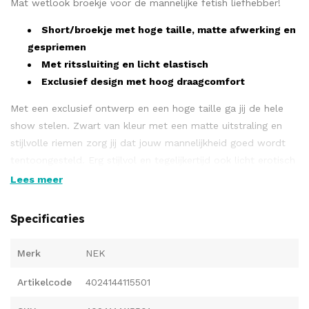
Mat wetlook broekje voor de mannelijke fetish liefhebber!
Short/broekje met hoge taille, matte afwerking en
gespriemen
Met ritssluiting en licht elastisch
Exclusief design met hoog draagcomfort
Met een exclusief ontwerp en een hoge taille ga jij de hele
show stelen. Zwart van kleur met een matte uitstraling en
stijlvolle riemen zorg jij dat jouw mannelijkheid goed wordt
tentoongesteld. Erg stijlvol en tegelijkertijd ook licht erotisch
geeft dit broekje NEK perfect draagcomfort en is de
Lees meer
kwaliteit hoogstaand. Perfect voor alle soorten rollenspelen
en een echte trendy eye catcher!
Specificaties
Verkrijgbaar in verschillende maten
Merk
NEK
90% polyester, 10% elastaan, polyurethaan coating.
Artikelcode
4024144115501