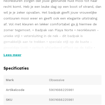
neonkleuren zorgen dat jouw gebruinde huid mooi tot haar
recht komt. Heb je een leuke dag op een boot of strand, dan
wil je je zeker opvallen. Het badpak geeft jouw vrouwelijke
contouren mooi weer en geeft ook een elegante uitstraling
af. Vol met kleuren en lekker comfortabel ga jij hiermee de
zomer tegemoet. • Badpak van Playa Norte • neonkleuren -
unieke stijl • vetersluiting in de nek - dit badpak is
gemakkelijk aan te trekken • speciale stijl op de buste -
geweldige look! • optisch afslankend effect op de taille •
onderkant met hoge taille – accent op benen en derrière •
Lees meer
stof is soepel en elastisch (82% polyamide, 18% elastaan)
Specificaties
Merk
Obsessive
Artikelcode
5901688225981
SKU
5901688225981