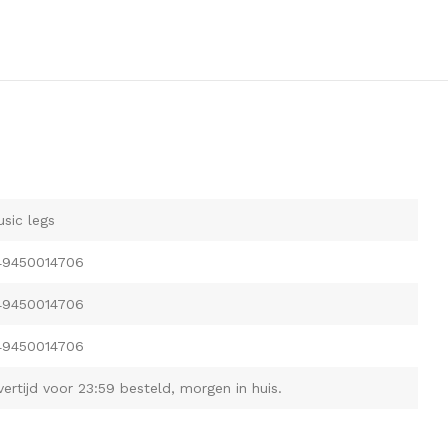
sic legs
49450014706
49450014706
49450014706
vertijd voor 23:59 besteld, morgen in huis.