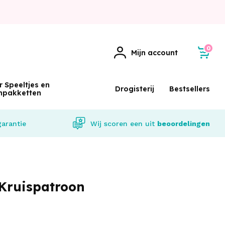
0
Mijn account
r Speeltjes en
Drogisterij
Bestsellers
npakketten
garantie
Wij scoren een
uit
beoordelingen
Kruispatroon