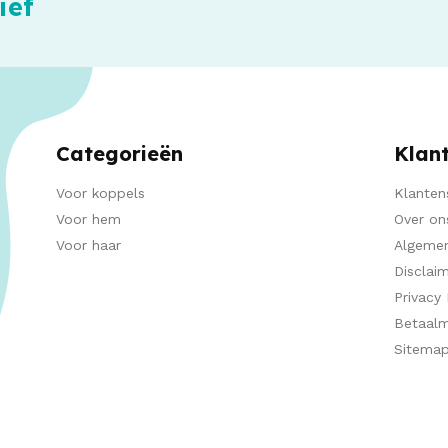
ief
Categorieën
Klan
Voor koppels
Klanten
Voor hem
Over on
Voor haar
Algeme
Disclai
Privacy 
Betaal
Sitema