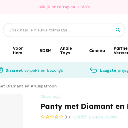
Bekijk onze
top 10
Dildo's
Voor
Anale
Partne
BDSM
Cinema
Hem
Toys
Verwe
Discreet
verpakt én bezorgd
Laagste
prijs
et Diamant en Kruispatroon
Music legs
Panty met Diamant en 
(0)
Schrijf je eigen review