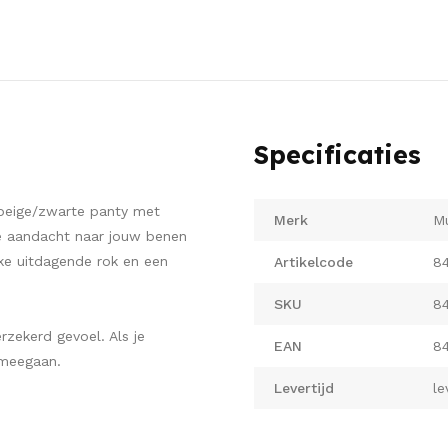
Specificaties
e beige/zwarte panty met
Merk
Mu
de aandacht naar jouw benen
ke uitdagende rok en een
Artikelcode
8
SKU
8
rzekerd gevoel. Als je
EAN
8
 meegaan.
Levertijd
le