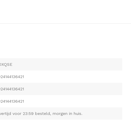
OXQSE
24144136421
24144136421
24144136421
vertijd voor 23:59 besteld, morgen in huis.