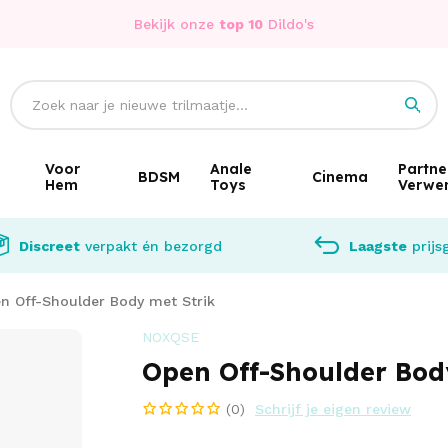
Bekijk onze
top 10
Dildo's
Voor
Anale
Partne
BDSM
Cinema
Hem
Toys
Verwe
Discreet
verpakt én bezorgd
Laagste
prijs
n Off-Shoulder Body met Strik
NOXQSE
Open Off-Shoulder Bod
(0)
Schrijf je eigen review