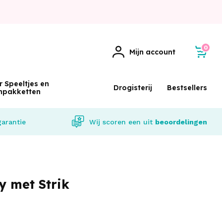
0
Mijn account
r Speeltjes en
Drogisterij
Bestsellers
npakketten
garantie
Wij scoren een
uit
beoordelingen
y met Strik