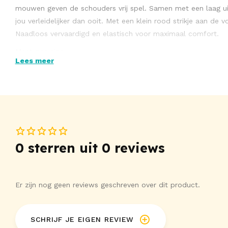
mouwen geven de schouders vrij spel. Samen met een laag u
jou verleidelijker dan ooit. Met een klein rood strikje aan de v
Naadloos vervaardigd en elastisch voor maximaal comfort.
Maat one size
Lees meer
90% polyamide, 10% elastaan.
0 sterren uit 0 reviews
Er zijn nog geen reviews geschreven over dit product.
SCHRIJF JE EIGEN REVIEW