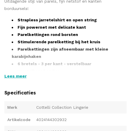
Uitdagende stijl van parels, fijn netstof en kanten
borduursels!
Strapless jarretelshirt en open string
Fijn powernet met delicate kant
Parelkettingen rond borsten
Stimulerende parelketting bij het kruis
Parelkettingen zijn afneembaar met kleine
karabijnhaken
6 bretels - 3 per kant - verstelbaar
Verstelbare bandjes
Lees meer
Zacht en elastisch voor hoog draagcomfort
Deze bustevrije jarretel hemd uit de Cottelli Collection is
Specificaties
ontworpen voor vrouwen die niet schuwen voor hun
seksualiteit. Een uitdagend design wordt gecombineerd met
Merk
Cottelli Collection Lingerie
fluweelzachte eigenschappen en opvallende eigenschappen.
Gemaakt van fijn powernet met kanten inzetstukken geniet je
Artikelcode
4024144302932
van de beste combinatie van kwaliteit en comfort. De