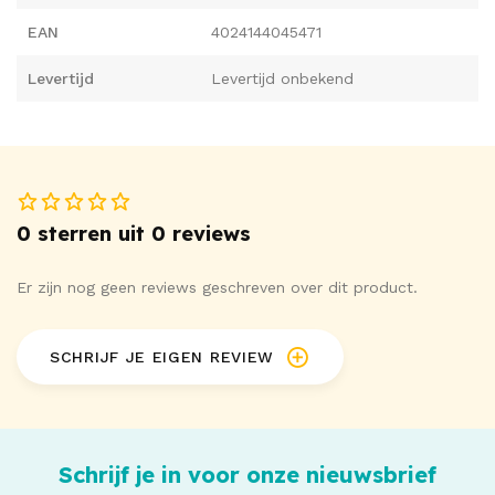
Gemaakt van natuurlijk latex dat eventueel allergieën kan
EAN
4024144045471
veroorzaken.
Levertijd
Levertijd onbekend
0 sterren uit 0 reviews
Er zijn nog geen reviews geschreven over dit product.
SCHRIJF JE EIGEN REVIEW
Schrijf je in voor onze nieuwsbrief