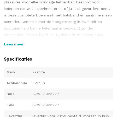
pleasures voor elke bondage liefhebber. Geschikt voor
iedereen die wilt experimenteren, of juist al gevorderd bent,
is deze complete boeienset met halsband en aanlijnriem een
aanrader. Gemaakt met de hoogste zorg in kwaliteit en
duurzaamheid ben je helemaal in bedwang zonder
concessies. XXXcite heeft als Nederlands merk een hoog
allure voor een zachte prijs. Vrijwel alle onderdelen worden
Lees meer
met de hand gemaakt en ingepakt als perfect cadeau.
Belangrijkste eigenschappen
Specificaties
Hoogwaardige boeien set van echt leer
Merk
XXXcite
Metalen schakelketting, afneembaar
Gevoerde boeien voor extra comfort en grip
Artikelcode
EZL136
Nederlands merk met hoogwaardige verpakking
SKU
8719325631227
Geschikt voor beginners en gevorderden
Gebruikte materialen duurzaamheid
EAN
8719325631227
Levertijd
levertijd voor 23:59 besteld, morgen in huis.
In tegenstelling tot veel bondagemerken zijn vrijwel alle