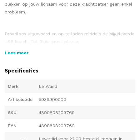
plekken op jouw lichaam voor deze krachtpatser geen enkel
probleem.
Draadloos uitgevoerd en op te laden middels de bijgeleverde
USB kabel . Tot 3 uur speel plezier.
Volledige lengte 25,4 cm, kop diameter 4,7 cm.
Lees meer
Siliconen met een PU-coating.
Specificaties
Bevat een opbergtas, reisvergrendeling en een bevestiging
met een stimulerende textuur.
Merk
Le Wand
Artikelcode
5936990000
Verkrijgbaar in de kleuren roségoud en paarsgoud.
SKU
4890808209769
EAN
4890808209769
Levertijd voor 22:00 besteld, morgen in