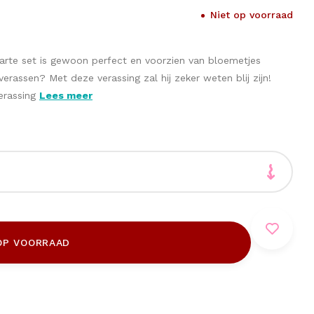
Niet op voorraad
warte set is gewoon perfect en voorzien van bloemetjes
erassen? Met deze verassing zal hij zeker weten blij zijn!
verassing
Lees meer
OP VOORRAAD