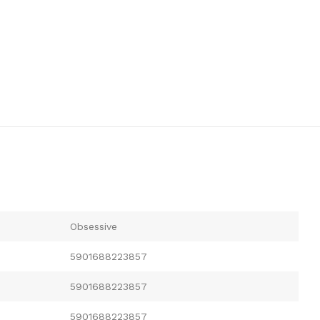
Obsessive
5901688223857
5901688223857
5901688223857