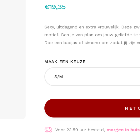
€19,35
Sexy, uitdagend en extra vrouwelijk. Deze z
motief. Ben je van plan om jouw geliefde te v
Doe een badjas of kimono om zodat jij zijn 
MAAK EEN KEUZE
S/M
NIET 
Voor 23.59 uur besteld,
morgen in huis