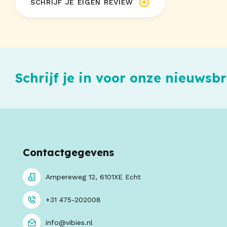
SCHRIJF JE EIGEN REVIEW
Schrijf je in voor onze nieuwsbr
Contactgegevens
Ampereweg 12, 6101XE Echt
+31 475-202008
info@vibies.nl