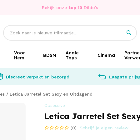
Bekijk onze
top 10
Dildo's
Voor
Anale
Partne
BDSM
Cinema
Hem
Toys
Verwe
Discreet
verpakt én bezorgd
Laagste
prijs
jes
/
Letica Jarretel Set Sexy en Uitdagend
Obsessive
Letica Jarretel Set Se
(0)
Schrijf je eigen review