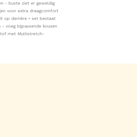
n - buste ziet er geweldig
rgen voor extra draagcomfort
it op derrière • set bestaat
en - voeg bijpassende kousen
stof met Multistretch-