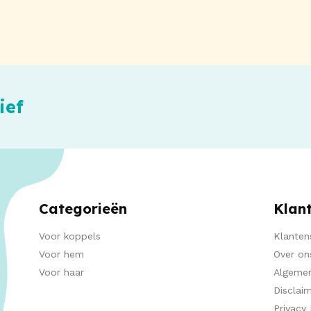
ief
Categorieën
Klan
Voor koppels
Klanten
Voor hem
Over on
Voor haar
Algeme
Disclai
Privacy 