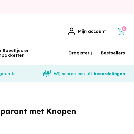
0
Mijn account
r Speeltjes en
Drogisterij
Bestsellers
npakketten
garantie
Wij scoren een
uit
beoordelingen
sparant met Knopen