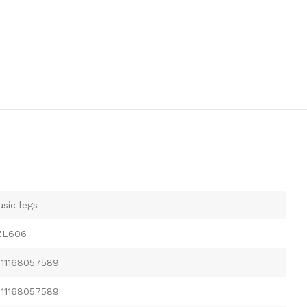
sic legs
ZL606
711168057589
711168057589