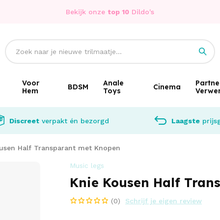
Bekijk onze
top 10
Dildo's
Voor
Anale
Partne
BDSM
Cinema
Hem
Toys
Verwe
Discreet
verpakt én bezorgd
Laagste
prijs
usen Half Transparant met Knopen
Music legs
Knie Kousen Half Tran
(0)
Schrijf je eigen review