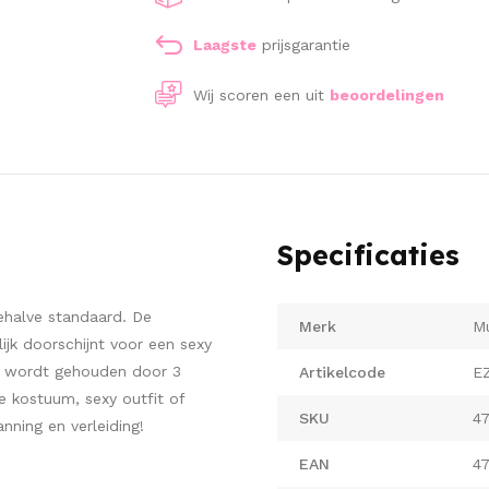
Laagste
prijsgarantie
Wij scoren een
uit
beoordelingen
Specificaties
ehalve standaard. De
Merk
Mu
jk doorschijnt voor een sexy
een wordt gehouden door 3
Artikelcode
E
e kostuum, sexy outfit of
SKU
4
anning en verleiding!
EAN
4