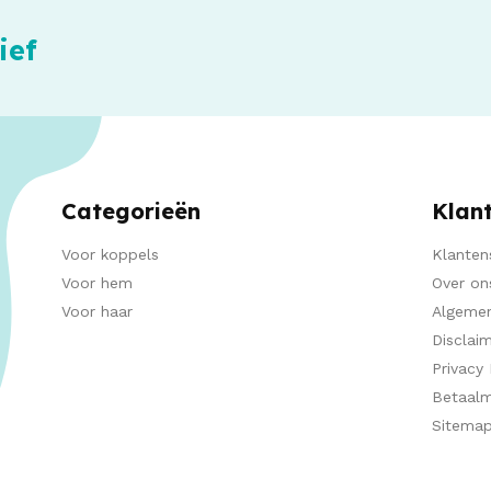
ief
Categorieën
Klan
Voor koppels
Klanten
Voor hem
Over on
Voor haar
Algeme
Disclai
Privacy 
Betaal
Sitema