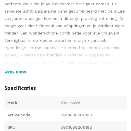
perfecte kleur die jouw slaapkamer over gaat nemen. De
sensuele lichttransparante beha gecombineerd met de allure
van jouw rondingen komen in dit setje prachtig tot uiting. De
magie gaat hier helemaal van af springen en je verdient niets
minder. Een wonderschone combinatie voor alle vrouwen!
Verkrijgbaar in de kleuren zwart en oranje • sensuele
tweedelige set met bandjes • kanten bh - voor extra seks
appeal! • verstelbare bandjes - verleidelijk opgeheven
borsten • sexy bandjes bij de halslijn en heupen • string
gemaakt van elegant kant - benadrukt derrière • zes
Lees meer
decoratieve strikken • extra comfortabel, perfect elastisch
Multistretch- materiaal (90% polyamide, 10% elasthaan)
Specificaties
Merk
Obsessive
Artikelcode
5901688206188
SKU
5901688206188