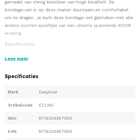
gemaakt van stevig kunstleer van hoge kwaliteit. De
bondage-set is op deze manier duurzaam en comfortabel
om te dragen. Je kunt deze bondage-set gebruiken met alle
andere soorten speeltjes van een ultieme spannende BDSM
ervaring.
Specificaties:
De halsband is verstelbaar van 30 cm tot 53 cm
Lees meer
De enkelboeien van 22,5 tot 34,5 cm
De totale lengte van de ketting is 55 cm
Specificaties
Merk
Easylove
Artikelcode
EZL165
SKU
8719324367950
EAN
8719324367950