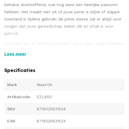
behalve doeltreffend, ook nog eens een heerlijke pasvorm
hebben. Het maakt niet uit of jouw penis is stijve of slappe
toestand is tijdens gebruik; de penis sleeve zal er altijd voor
zorgen dat jouw gereedschap lekker dik en strak is voor
gebruik.
Gemaakt van de fijnste materialen zul je geen ongemakkelijke
momenten meemaken zowel tijdens omdoen als tijdens
Lees meer
gebruik. Kies uit één van de varianten met verschillende
ribbels en noppen met of zonder extra balzak stretcher.
Specificaties
Met zijn dik genopte schacht en fijn genopte eikel is
afwisselend stimulerend gevoel gegarandeerd met deze
Merk
Maxx'Oh
sleeve. De grote noppen over de schacht zijn zacht en licht
afgevlakt waardoor het gevoel lekker stimulerend is.
Artikelcode
EZL850
De kleine nopjes op de eikel geven een licht masserende
SKU
8719325631524
werking waardoor deze niet pijnlijk aan gaat voelen tijdens
EAN
8719325631524
gebruik. Gemakkelijk aan te trekken en met voldoende
huidgevoel waardoor ook voor de gebruiker deze vol gevoel