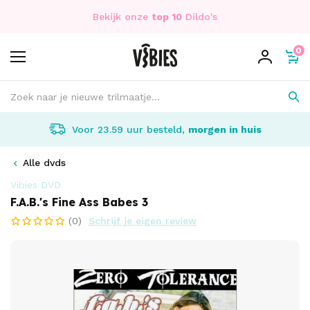
Bekijk onze
top 10
Dildo's
0
Voor 23.59 uur besteld,
morgen in huis
Alle dvds
Vibies DVD
F.A.B.'s Fine Ass Babes 3
(0)
Schrijf je eigen review