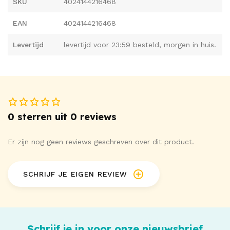
SKU
4024144216468
90% polyamide, 10% elastaan.
EAN
4024144216468
Let op - kissable heeft een aparte maattabel.
Levertijd
levertijd voor 23:59 besteld, morgen in huis.
Levering zonder kousen
Bekijk ons gehele assortiment
lingerie en kleding
met
o.a.
dames lingerie
bij
Vibies
!
0 sterren uit 0 reviews
Er zijn nog geen reviews geschreven over dit product.
SCHRIJF JE EIGEN REVIEW
Schrijf je in voor onze nieuwsbrief