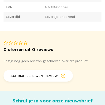
smalle stretchbandjes die samenkomen bij het kruis.
EAN
4024144216543
Levertijd
Levertijd onbekend
95% polyester, 5% elastaan.
Let op - kissable heeft een aparte maattabel.
Levering zonder kousen.
Bekijk ons gehele assortiment
lingerie en kleding
met
0 sterren uit 0 reviews
o.a.
dames lingerie
bij
Vibies
!
Er zijn nog geen reviews geschreven over dit product.
SCHRIJF JE EIGEN REVIEW
Schrijf je in voor onze nieuwsbrief