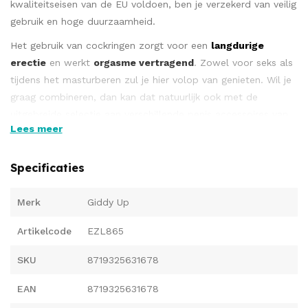
kwaliteitseisen van de EU voldoen, ben je verzekerd van veilig
gebruik en hoge duurzaamheid.
Het gebruik van cockringen zorgt voor een
langdurige
erectie
en werkt
orgasme vertragend
. Zowel voor seks als
tijdens het masturberen zul je hier volop van genieten. Wil je
graag combineren, dan kan dat natuurlijk ook met de
uitgebreide selectie aan verschillende penis accessoires van
Lees meer
GIDDY UP en Maxx’Oh
!
Een lekker stevige cockring die je ook als ball stretcher kunt
Specificaties
gebruiker door zijn uitzonderlijk stevig ontwerp. Flexibel en
gemaakt van de beste siliconen is de cockring huidvriendelijk
Merk
Giddy Up
en gemakkelijk te dragen. Speciaal aan dit ontwerp is de
opvallend rode band tussen de zwarte banden in. Een
Artikelcode
EZL865
speciaal gevoel en uiterlijk waardoor een strak gevoel altijd
gegarandeerd is.
SKU
8719325631678
Zowel te dragen om de penis schacht als de balzak.
EAN
8719325631678