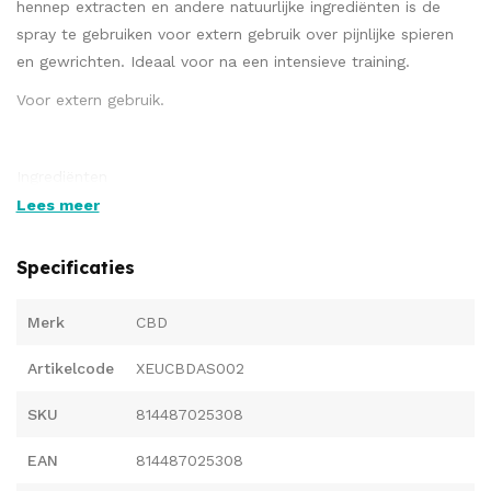
hennep extracten en andere natuurlijke ingrediënten is de
spray te gebruiken voor extern gebruik over pijnlijke spieren
en gewrichten. Ideaal voor na een intensieve training.
Voor extern gebruik.
Ingrediënten
Lees meer
Water (Aqua), Polysorbaat 80, Natriumolivaat, Menthol,
Cannabis Bloem / Blad / Stengelextract, Cannabis Sativa
Specificaties
(Hennep) Zaadolie, Mentha Piperita (Pepermunt) Olie, Capryl
/ Caprinezuur Triglyceride, Arnica Montana Bloemextract,
Merk
CBD
Symphytum Officinale (Smeerwortel) ) Leaf-extract,
ethylhexylglycerine, fenoxyethanol
Artikelcode
XEUCBDAS002
SKU
814487025308
EAN
814487025308