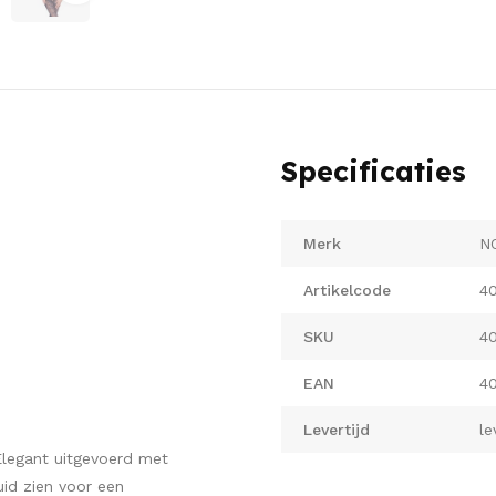
Specificaties
Merk
N
Artikelcode
4
SKU
4
EAN
4
Levertijd
le
Elegant uitgevoerd met
id zien voor een