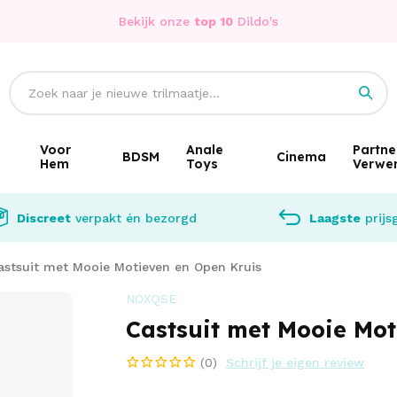
Bekijk onze
top 10
Dildo's
Voor
Anale
Partne
BDSM
Cinema
Hem
Toys
Verwe
Discreet
verpakt én bezorgd
Laagste
prijs
astsuit met Mooie Motieven en Open Kruis
NOXQSE
Castsuit met Mooie Mot
(0)
Schrijf je eigen review