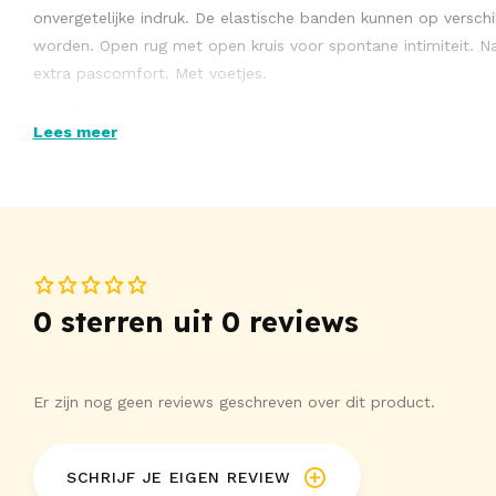
onvergetelijke indruk. De elastische banden kunnen op versch
worden. Open rug met open kruis voor spontane intimiteit. N
extra pascomfort. Met voetjes.
One Size
Lees meer
90% polyamide, 10% elastaan.
0 sterren uit 0 reviews
Er zijn nog geen reviews geschreven over dit product.
SCHRIJF JE EIGEN REVIEW