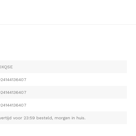
OXQSE
024144136407
024144136407
024144136407
vertijd voor 23:59 besteld, morgen in huis.