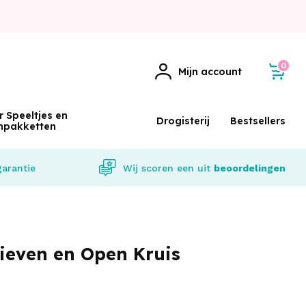
0
Mijn account
r Speeltjes en
Drogisterij
Bestsellers
npakketten
garantie
Wij scoren een
uit
beoordelingen
ieven en Open Kruis