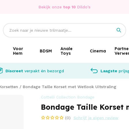
Bekijk onze
top 10
Dildo's
Voor
Anale
Partne
BDSM
Cinema
Hem
Toys
Verwe
Discreet
verpakt én bezorgd
Laagste
prijs
Korsetten
/
Bondage Taille Korset met Wetlook Uitstraling
Cottelli Collection Bondage
Bondage Taille Korset 
(0)
Schrijf je eigen review