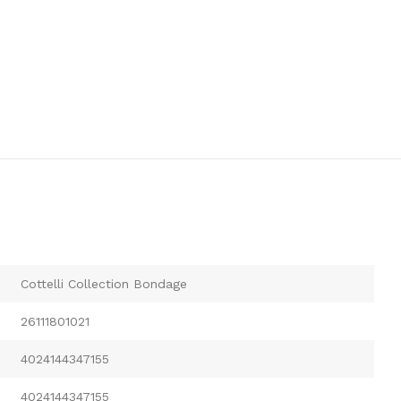
Cottelli Collection Bondage
26111801021
4024144347155
4024144347155