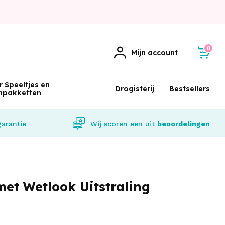
0
Mijn account
r Speeltjes en
Drogisterij
Bestsellers
npakketten
garantie
Wij scoren een
uit
beoordelingen
met Wetlook Uitstraling