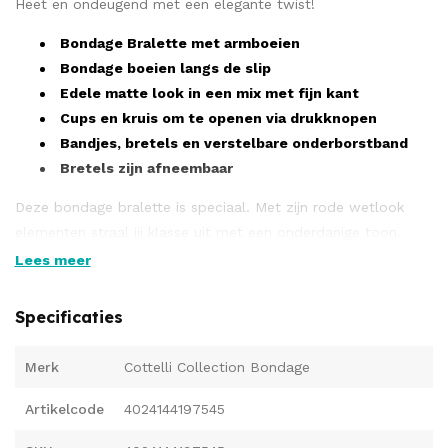
Heet en ondeugend met een elegante twist!
Bondage Bralette met armboeien
Bondage boeien langs de slip
Edele matte look in een mix met fijn kant
Cups en kruis om te openen via drukknopen
Bandjes, bretels en verstelbare onderborstband
Bretels zijn afneembaar
Deze bondage bralette is speciaal. Met zijn rode wetlook
elementen straal jij klasse uit met een onderdanige toon.
Fijne zwarte inzetstukken van kant geven een vrouwelijk en
Lees meer
fijne vorm. De zilverkleurige elementen hebben een
onderdanige uitstraling waardoor jij zeker als onderdaan
Specificaties
ondeugende dingen moet ondergaan. Voorzien van slipcups
in de bralette, die je eenvoudig open kunt maken middels
Merk
Cottelli Collection Bondage
drukknopen, maken de look compleet.
Artikelcode
4024144197545
Bandjes aan de onderzijde van de beha zijn verstelbaar voor
ongekend comfort. De jarretelslip is voorzien van bretels, die