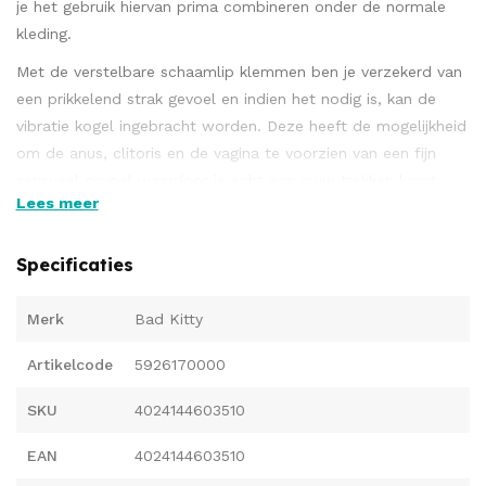
je het gebruik hiervan prima combineren onder de normale
kleding.
Met de verstelbare schaamlip klemmen ben je verzekerd van
een prikkelend strak gevoel en indien het nodig is, kan de
vibratie kogel ingebracht worden. Deze heeft de mogelijkheid
om de anus, clitoris en de vagina te voorzien van een fijn
sensueel gevoel waardoor je echt aan jouw trekken komt.
Lees meer
Met de stimulatie parels heb je een heerlijk nieuw string
ondergoed in jouw kledingkast waar je van kan genieten.
Specificaties
Tailleband omtrek minimaal 61 cm, rekbaar tot ca. 177 cm.
Merk
Bad Kitty
Klemband ca. 11 cm lang (korter instelbaar), parelriem 8,5 cm
lang.
Artikelcode
5926170000
Totale lengte van de vibrator 8,6 cm, diameter 1,8-2,1 cm.
SKU
4024144603510
PET, polyamide, spandex, ijzer, ABS, siliconen, PC-plastic,
koolstofstaal, acryl, ftalaat-vrij volgens EU-verordening
EAN
4024144603510
1907/2006 / EG.