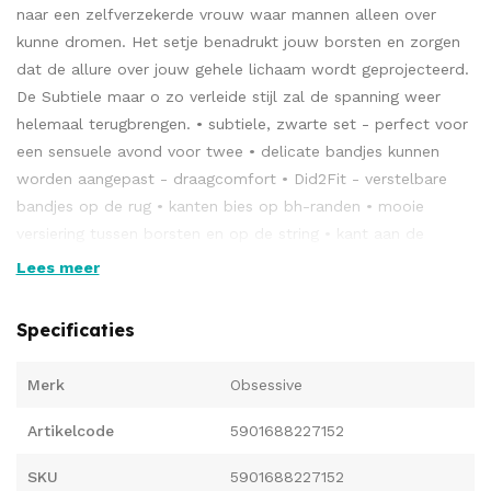
naar een zelfverzekerde vrouw waar mannen alleen over
kunne dromen. Het setje benadrukt jouw borsten en zorgen
dat de allure over jouw gehele lichaam wordt geprojecteerd.
De Subtiele maar o zo verleide stijl zal de spanning weer
helemaal terugbrengen. • subtiele, zwarte set - perfect voor
een sensuele avond voor twee • delicate bandjes kunnen
worden aangepast - draagcomfort • Did2Fit - verstelbare
bandjes op de rug • kanten bies op bh-randen • mooie
versiering tussen borsten en op de string • kant aan de
bovenkant van de string • set bevat beha en string • perfect
Lees meer
rekbaar materiaal - Multistretch (90% polyamide, 10%
elastaan)
Specificaties
Merk
Obsessive
Artikelcode
5901688227152
SKU
5901688227152