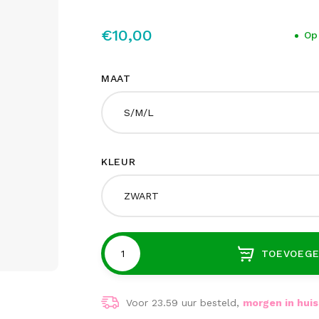
€10,00
Op
MAAT
S/M/L
KLEUR
ZWART
TOEVOEGE
Voor 23.59 uur besteld,
morgen in huis