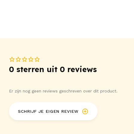
0 sterren uit 0 reviews
Er zijn nog geen reviews geschreven over dit product.
SCHRIJF JE EIGEN REVIEW