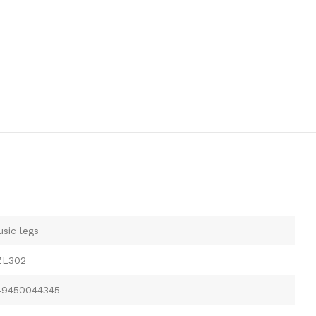
sic legs
ZL302
49450044345