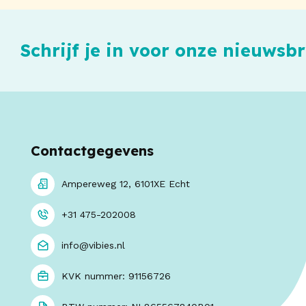
Schrijf je in voor onze nieuwsbr
Contactgegevens
Ampereweg 12, 6101XE Echt
+31 475-202008
info@vibies.nl
KVK nummer: 91156726