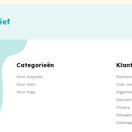
ief
Categorieën
Klan
Voor koppels
Klanten
Voor hem
Over on
Voor haar
Algeme
Disclai
Privacy 
Betaal
Sitema