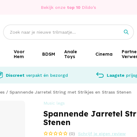
Bekijk onze
top 10
Dildo's
Voor
Anale
Partne
BDSM
Cinema
Hem
Toys
Verwe
Discreet
verpakt én bezorgd
Laagste
prijs
jes
/
Spannende Jarretel String met Strikjes en Strass Stenen
Music legs
Spannende Jarretel Stri
Stenen
(0)
Schrijf je eigen review