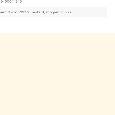
49450044345
vertijd voor 23:59 besteld, morgen in huis.