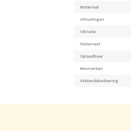
Materiaal
Afmetingen
Vibratie
Watervast
Oplaadbaar
Kenmerken
Afstandsbediening