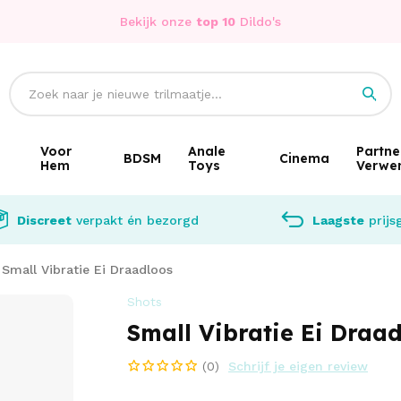
Bekijk onze
top 10
Dildo's
Voor
Anale
Partne
BDSM
Cinema
Hem
Toys
Verwe
Discreet
verpakt én bezorgd
Laagste
prijs
Small Vibratie Ei Draadloos
Shots
Small Vibratie Ei Draa
(0)
Schrijf je eigen review