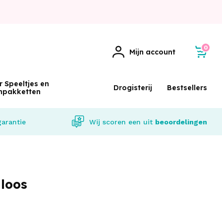
0
Mijn account
r Speeltjes en
Drogisterij
Bestsellers
npakketten
garantie
Wij scoren een
uit
beoordelingen
dloos