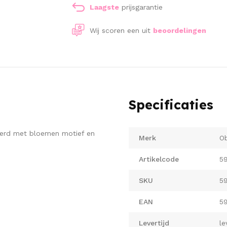
Laagste
prijsgarantie
Wij scoren een
uit
beoordelingen
Specificaties
ierd met bloemen motief en
Merk
Ob
Artikelcode
5
SKU
5
EAN
5
Levertijd
le