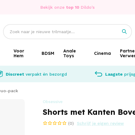
Bekijk onze
top 10
Dildo's
Voor
Anale
Partne
BDSM
Cinema
Hem
Toys
Verwe
Discreet
verpakt én bezorgd
Laagste
prijs
Duo-pack
Obsessive
Shorts met Kanten Bov
(0)
Schrijf je eigen review