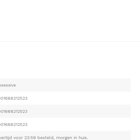
sessive
901688212523
901688212523
901688212523
vertijd voor 23:59 besteld, morgen in huis.