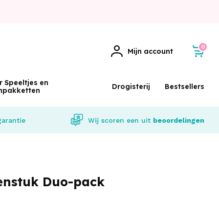
0
Mijn account
r Speeltjes en
Drogisterij
Bestsellers
npakketten
garantie
Wij scoren een
uit
beoordelingen
enstuk Duo-pack