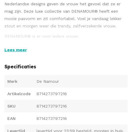
Nederlandse designs geven de vrouw het gevoel dat ze er
mag zijn. Deze luxe collectie van DENAMOUR® heeft een
mooie pasvorm en zit comfortabel. Voel je vandaag lekker
stout en morgen weer die trendy, zelfverzekerde vrouw.
DENAMOUR® is er voor iedere vrouw.
Maat One Size
Lees meer
Specificaties
Merk
De Namour
Artikelcode
8714273797216
SKU
8714273797216
EAN
8714273797216
Levertijd
levertijd voor 23:59 besteld, morgen in huis.