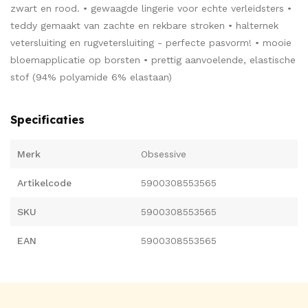
zwart en rood. • gewaagde lingerie voor echte verleidsters •
teddy gemaakt van zachte en rekbare stroken • halternek
vetersluiting en rugvetersluiting - perfecte pasvorm! • mooie
bloemapplicatie op borsten • prettig aanvoelende, elastische
stof (94% polyamide 6% elastaan)
Specificaties
Merk
Obsessive
Artikelcode
5900308553565
SKU
5900308553565
EAN
5900308553565