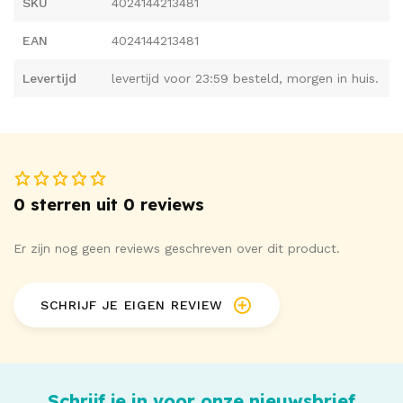
SKU
4024144213481
Verkrijgbaar in verschillende maten
EAN
4024144213481
95% katoen (biologisch katoen), 5% elastaan.
Levertijd
levertijd voor 23:59 besteld, morgen in huis.
0 sterren uit 0 reviews
Er zijn nog geen reviews geschreven over dit product.
SCHRIJF JE EIGEN REVIEW
Schrijf je in voor onze nieuwsbrief