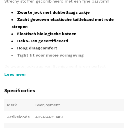
Strechy stoffen gecombineerd met een fijne pasvorm!
Zwarte jock met dubbellaags zakje
Zacht gewoven elastische tailleband met rode
strepen
Elastisch biologische katoen
Oeko-Tex gecertificeerd
Hoog draagcomfort
Tight fit voor mooie vormgeving
De zwarte jockstrap van Svenjoyment is een perfect
aanvulling voor elke liefhebber van mannelijk fetish. De pitte
Lees meer
rode strepen benadrukken de lust en geven de jockstrap
uitstraling gecombineerd met design. De pouch geeft
Specificaties
opbergmogelijkheden voor geheimen en is onopvallend. Met
een hoog draagcomfort is de jock de hele dag te dragen
Merk
Svenjoyment
zonder enig ongemak.
Artikelcode
4024144213481