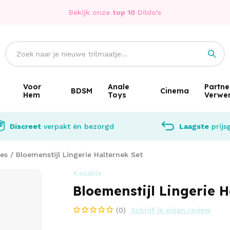
Bekijk onze
top 10
Dildo's
Voor
Anale
Partne
BDSM
Cinema
Hem
Toys
Verwe
Discreet
verpakt én bezorgd
Laagste
prijs
jes
/
Bloemenstijl Lingerie Halternek Set
Kissable
Bloemenstijl Lingerie H
(0)
Schrijf je eigen review