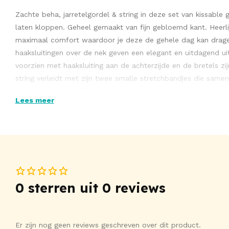
Zachte beha, jarretelgordel & string in deze set van kissable
laten kloppen. Geheel gemaakt van fijn gebloemd kant. Heerli
maximaal comfort waardoor je deze de gehele dag kan dragen
haaksluitingen over de nek geven een elegant en uitdagend uiter
voorzien met haaksluiting aan de achterzijde en de bretels zi
string verleidt met zijn twee smalle stretchbandjes die same
voor een onvergetelijke uitstraling.
Lees meer
90% polyamide, 10% elastaan.
Let op - kissable heeft een aparte maattabel.
Levering zonder kousen.
0 sterren uit 0 reviews
Bekijk ons gehele assortiment
lingerie en kleding
met o.
lingerie
bij
Vibies
!
Er zijn nog geen reviews geschreven over dit product.