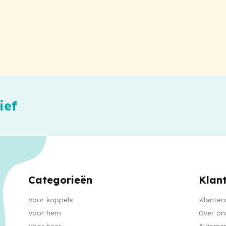
ief
Categorieën
Klan
Voor koppels
Klanten
Voor hem
Over on
Voor haar
Algeme