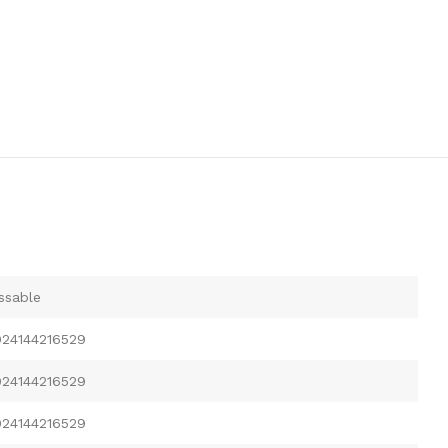
ssable
024144216529
024144216529
024144216529