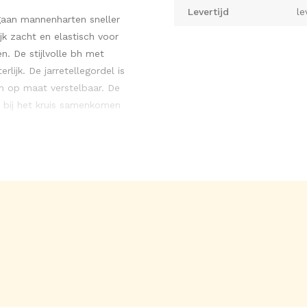
Levertijd
le
 gaan mannenharten sneller
jk zacht en elastisch voor
. De stijlvolle bh met
lijk. De jarretellegordel is
jn op maat verstelbaar. De
n bij het kruis samenkomen
a.
dames