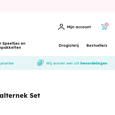
0
Mijn account
r Speeltjes en
Drogisterij
Bestsellers
npakketten
garantie
Wij scoren een
uit
beoordelingen
alternek Set