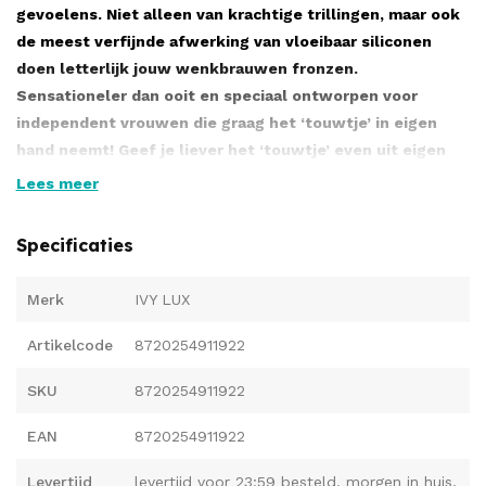
gevoelens. Niet alleen van krachtige trillingen, maar ook
de meest verfijnde afwerking van vloeibaar siliconen
doen letterlijk jouw wenkbrauwen fronzen.
Sensationeler dan ooit en speciaal ontworpen voor
independent vrouwen die graag het ‘touwtje’ in eigen
hand neemt! Geef je liever het ‘touwtje’ even uit eigen
handen, dan zorgt de AELIA evenzeer voor een
Lees meer
overweldigend spannend gevoel!
Wat maakt de AELIA zo LUX(E)?
Specificaties
Zijdezacht structuur van vloeibaar siliconen
Merk
IVY LUX
Vrouwelijkheid staat altijd bij ons op 1
Artikelcode
Quake motor voor de sterkste trillingen
8720254911922
Heerlijk intens gevoel met spiraal groeven
SKU
8720254911922
Draadloos genieten van 9 super standen
EAN
8720254911922
Een LUX(E) Thriller van een eitje!
Levertijd
levertijd voor 23:59 besteld, morgen in huis.